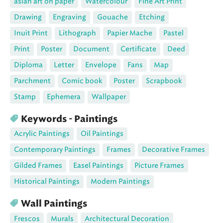
asian art on paper
Watercolour
Fine Art Print
Drawing
Engraving
Gouache
Etching
Inuit Print
Lithograph
Papier Mache
Pastel
Print
Poster
Document
Certificate
Deed
Diploma
Letter
Envelope
Fans
Map
Parchment
Comic book
Poster
Scrapbook
Stamp
Ephemera
Wallpaper
Keywords - Paintings
Acrylic Paintings
Oil Paintings
Contemporary Paintings
Frames
Decorative Frames
Gilded Frames
Easel Paintings
Picture Frames
Historical Paintings
Modern Paintings
Wall Paintings
Frescos
Murals
Architectural Decoration