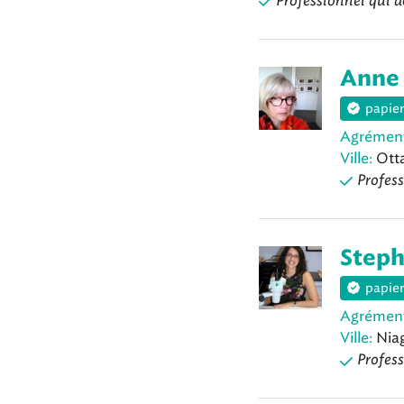
Professionnel qui a
Anne
papier
Agrémen
Ville:
Ott
Profess
Steph
papier
Agrémen
Ville:
Niag
Profess