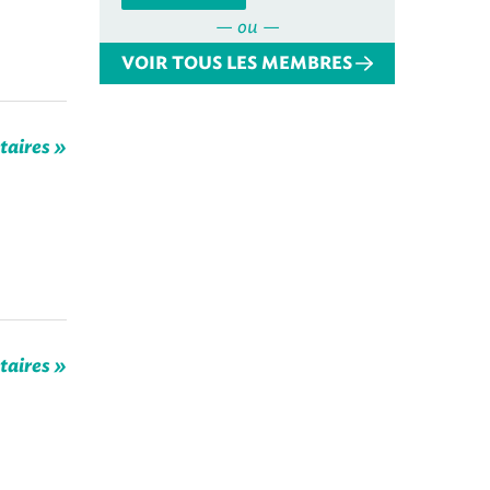
— ou —
VOIR TOUS LES MEMBRES
taires »
taires »