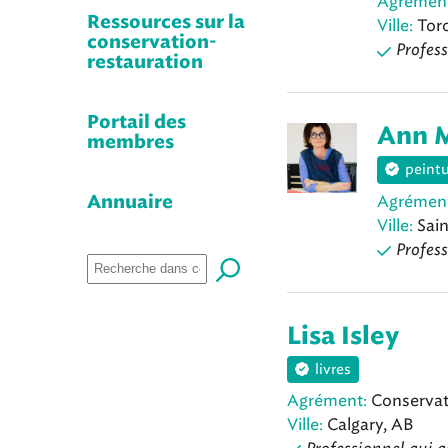
Agrémen
Ressources sur la
Ville:
Tor
conservation-
Profess
restauration
Portail des
Ann 
membres
peint
Agrémen
Annuaire
Ville:
Sain
Profess
Lisa Isley
livres
Agrément:
Conservat
Ville:
Calgary, AB