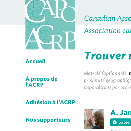
Canadian Assoc
Association ca
Trouver 
Accueil
Mot-clé (optionnel):
À propos de
proximité géographique
l'ACRP
apparaîtront par ordr
Adhésion à l’ACRP
A. Ja
Nos supporteurs
papier