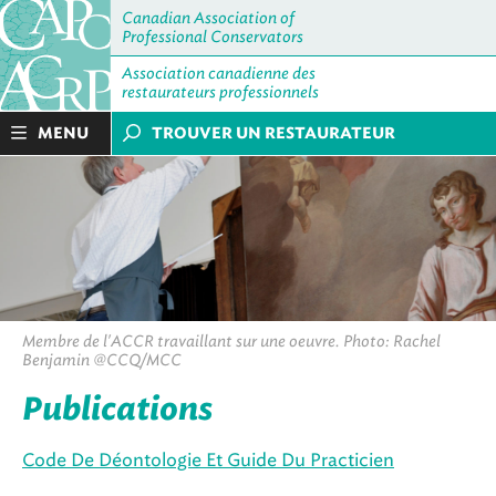
Canadian Association of
Professional Conservators
Association canadienne des
restaurateurs professionnels
MENU
TROUVER UN RESTAURATEUR
Membre de l'ACCR travaillant sur une oeuvre. Photo: Rachel
Benjamin @CCQ/MCC
Publications
Code De Déontologie Et Guide Du Practicien