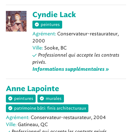
Cyndie Lack
peintures
Agrément:
Conservateur-restaurateur,
2000
Ville:
Sooke, BC
Professionnel qui accepte les contrats
privés.
Informations supplémentaires »
Anne Lapointe
peintures
murales
patrimoine bâti: finis architecturaux
Agrément:
Conservateur-restaurateur, 2004
Ville:
Gatineau, QC
Professionnel qui accepte les contrats privés.