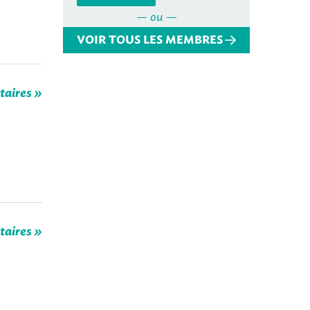
— ou —
VOIR TOUS LES MEMBRES
taires »
taires »