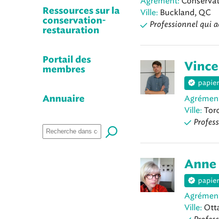
Agrément:
Conservat
Ressources sur la
Ville:
Buckland, QC
conservation-
Professionnel qui a
restauration
Portail des
Vince
membres
papier
Agrémen
Annuaire
Ville:
Tor
Profess
Anne
papier
Agrémen
Ville:
Ott