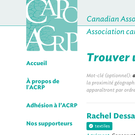
Canadian Assoc
Association ca
Trouver 
Accueil
Mot-clé (optionnel):
a
À propos de
la proximité géographi
l'ACRP
apparaîtront par ordr
Adhésion à l’ACRP
Rachel Dessa
Nos supporteurs
textiles