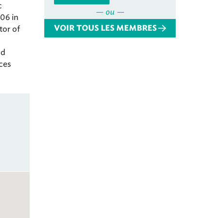
c
— ou —
06 in
tor of
VOIR TOUS LES MEMBRES
nd
ces