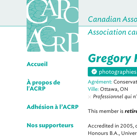
Canadian Assoc
Association ca
Gregory 
Accueil
photographies
Agrément:
Conservat
À propos de
Ville:
Ottawa, ON
l'ACRP
Professionnel qui n'
Adhésion à l’ACRP
This member is
retir
Accredited in 2005, 
Nos supporteurs
Honours B.A., Univer