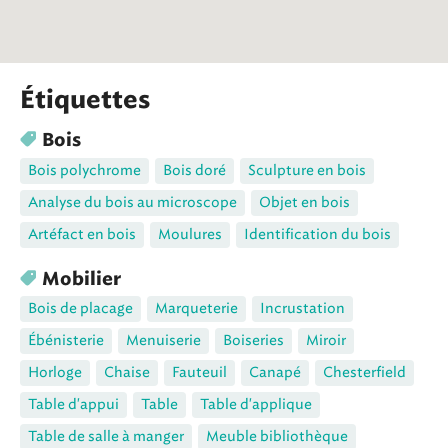
Étiquettes
Bois
Bois polychrome
Bois doré
Sculpture en bois
Analyse du bois au microscope
Objet en bois
Artéfact en bois
Moulures
Identification du bois
Mobilier
Bois de placage
Marqueterie
Incrustation
Ébénisterie
Menuiserie
Boiseries
Miroir
Horloge
Chaise
Fauteuil
Canapé
Chesterfield
Table d'appui
Table
Table d'applique
Table de salle à manger
Meuble bibliothèque