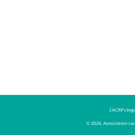
L’ACRP s’enga
© 2026, Association ca