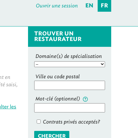
Ouvrir une session
EN
FR
TROUVER UN
RESTAURATEUR
Domaine(s) de spécialisation
Ville ou code postal
nt en
é saisi,
Mot-clé (optionnel)
lter les
Contrats privés acceptés?
CHERCHER