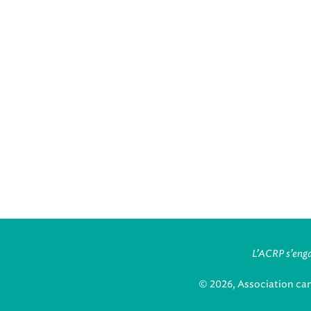
L’ACRP s’enga
© 2026, Association ca